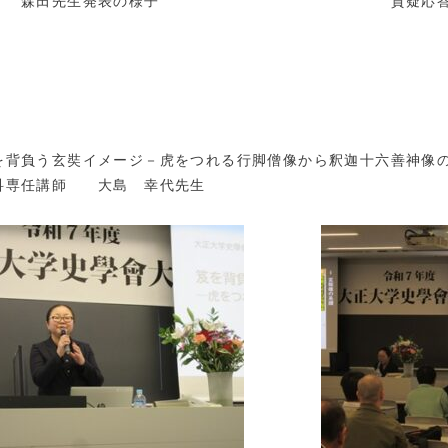
田先生発表の様子 質疑応答の
背負う玄奘イメージ－虎をつれる行脚僧像から釈迦十六善神像
科専任講師 大島 幸代先生