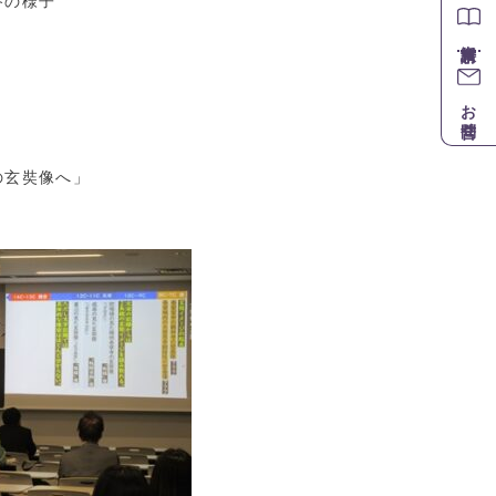
様子
お問合せ
の玄奘像へ」