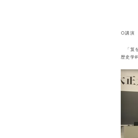
森
○講演
「笈を
歴史学