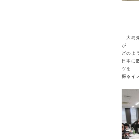
大
大島先
が
どのよ
日本に
ツを
探るイ