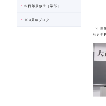
佐
科目等履修生［学部］
100周年ブログ
「中世
歴史学