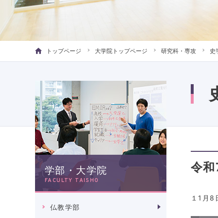
トップページ
大学院トップページ
研究科・専攻
史
令和
学部・大学院
FACULTY TAISHO
１
1
月
8
仏教学部