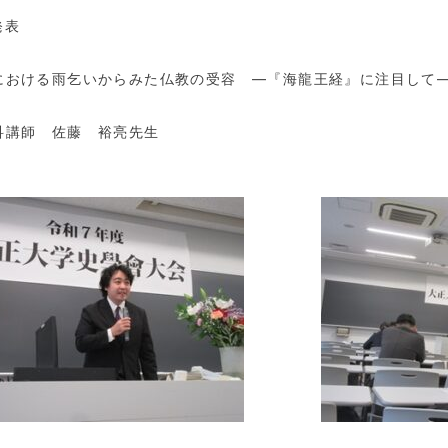
発表
における雨乞いからみた仏教の受容 ―『海龍王経』に注目して
科講師 佐藤 裕亮先生