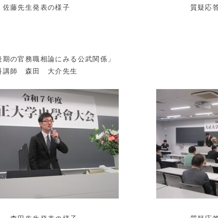
藤先生発表の様子 質疑応答の
後期の官務職相論にみる公武関係」
科講師 森田 大介先生