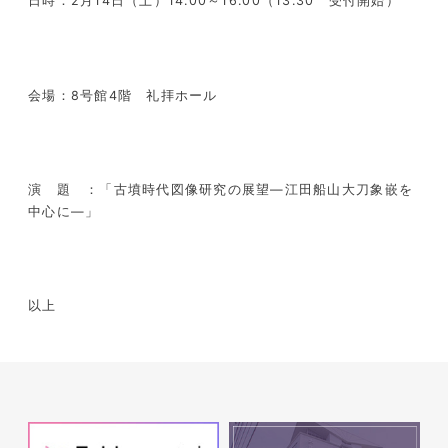
日時：
2
月
14
日（土）
14:00
～
16:00
（
13:30
受付開始）
会場：
8
号館
4
階 礼拝ホール
演 題 ：「古墳時代図像研究の展望―江田船山大刀象嵌を
中心に―」
以上