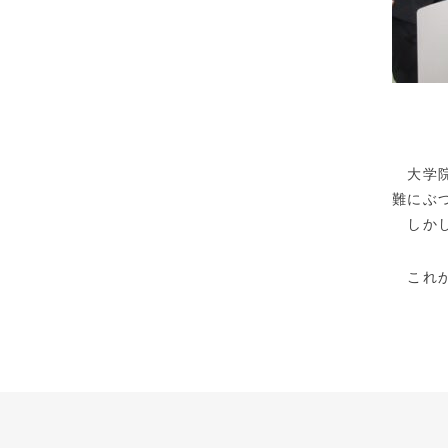
<高
大学院
難にぶ
しかし
これか