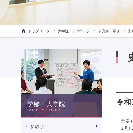
トップページ
大学院トップページ
研究科・専攻
史
令和
学部・大学院
FACULTY TAISHO
余寒も
仏教学部
3
月
1