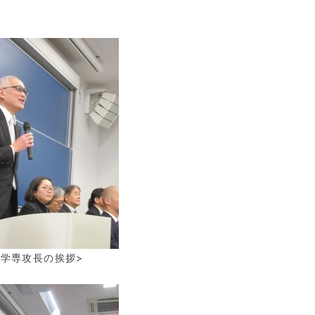
史学専攻長の挨拶
>