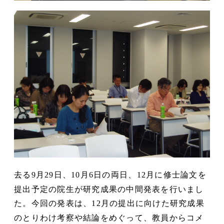
去る
月
日、
月
日の両日、
月に修士論文を
9
29
10
6
12
提出予定の院生が研究成果の中間発表を行いまし
た。今回の発表は、
月の提出に向けた研究成果
12
のとりわけ考察や結論をめぐって、教員からコメ