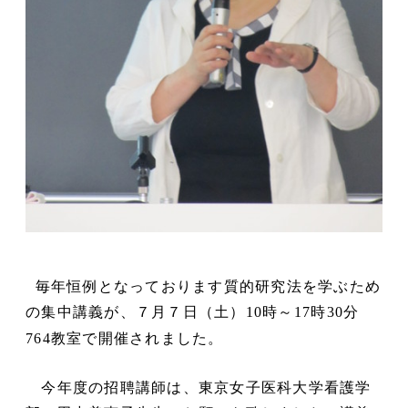
毎年恒例となっております質的研究法を学ぶため
の集中講義が、７月７日（土）
時～
時
分
10
17
30
教室で開催されました。
764
今年度の招聘講師は、東京女子医科大学看護学