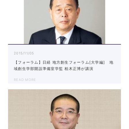
2015/11/05
【フォーラム】日経 地方創生フォーラム[大学編] 地
域創生学部開設準備室学監 柏木正博が講演
READ MORE