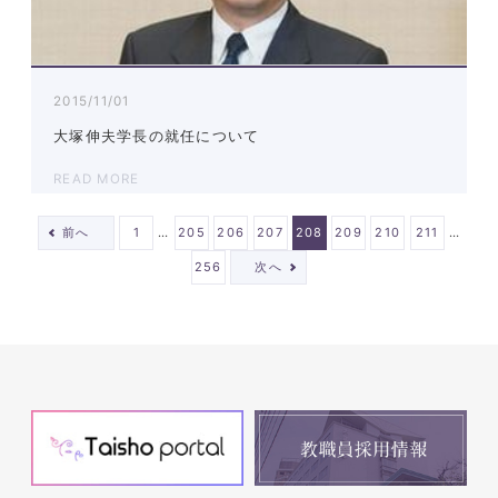
2015/11/01
大塚伸夫学長の就任について
READ MORE
…
…
前へ
1
205
206
207
208
209
210
211
256
次へ