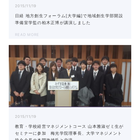
2015/11/19
日経 地方創生フォーラム[大学編]で地域創生学部開設
準備室学監の柏木正博が講演しました
READ MORE
2015/11/19
教育・学校経営マネジメントコース 山本雅淑ゼミ生が
セミナーに参加 梅光学院理事長、大学マネジメント