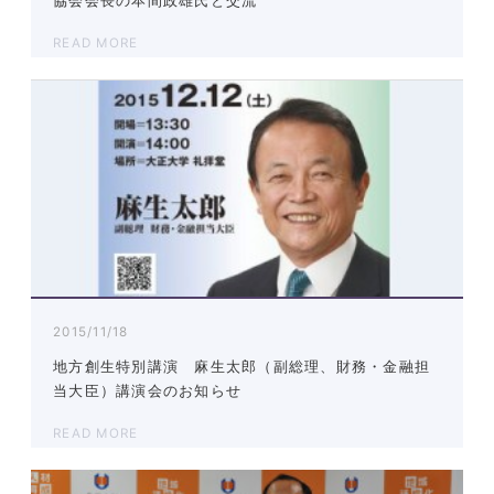
協会会長の本間政雄氏と交流
READ MORE
2015/11/18
地方創生特別講演 麻生太郎（副総理、財務・金融担
当大臣）講演会のお知らせ
READ MORE