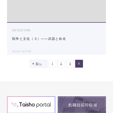
2012/01/06
戦争と文化（３）――武器と命名
READ MORE
前へ
1
2
3
4