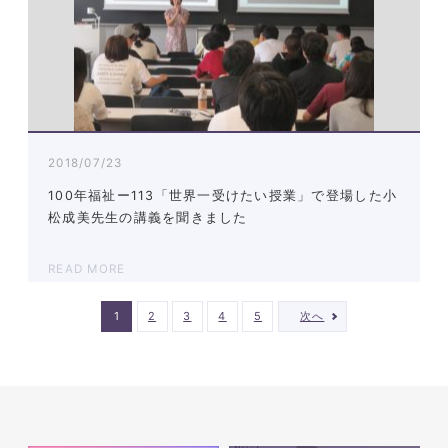
2018/07/23
100年福祉ー113「世界一受けたい授業」で登場した小
松成美先生の講義を聞きました
READ MORE
1
2
3
4
5
次へ