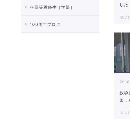
した
科目等履修生［学部］
REA
100周年ブログ
2018
数学
まし
REA