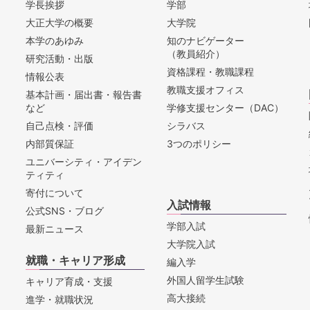
学長挨拶
学部
大正大学の概要
大学院
本学のあゆみ
知のナビゲーター
（教員紹介）
研究活動・出版
資格課程・教職課程
情報公表
教職支援オフィス
基本計画・届出書・報告書
など
学修支援センター（DAC）
自己点検・評価
シラバス
内部質保証
3つのポリシー
ユニバーシティ・アイデン
ティティ
寄付について
入試情報
公式SNS・ブログ
学部入試
最新ニュース
大学院入試
就職・キャリア形成
編入学
外国人留学生試験
キャリア育成・支援
高大接続
進学・就職状況