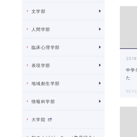
文学部
人間学部
臨床心理学部
2018
表現学部
中学
た
地域創生学部
REA
情報科学部
大学院