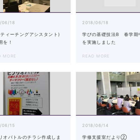
/06/18
2018/06/18
(ティーチングアシスタント)
学びの基礎技法B 春学期
用を！
を実施しました
D MORE
READ MORE
/06/15
2018/06/14
リオバトルのチラシ作成しま
学修支援室だより②