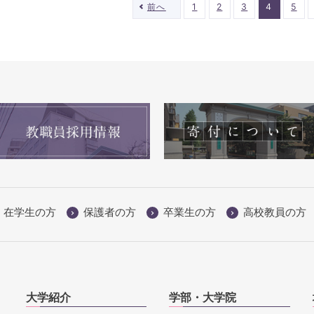
前へ
1
2
3
4
5
在学生の方
保護者の方
卒業生の方
高校教員の方
大学紹介
学部・大学院