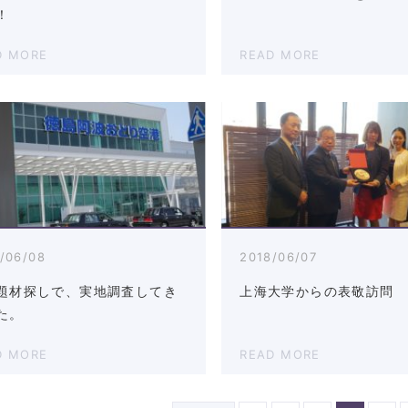
！
D MORE
READ MORE
/06/08
2018/06/07
題材探しで、実地調査してき
上海大学からの表敬訪問
た。
D MORE
READ MORE