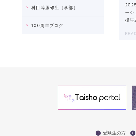
20
科目等履修生［学部］
ーシ
授与
100周年ブログ
REA
受験生の方