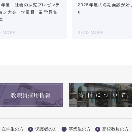
25年度 社会の探究プレゼンテ
2025年度の冬期面談が始
ョン大会 学長賞・副学長賞
た
式
D MORE
READ MORE
在学生の方
保護者の方
卒業生の方
高校教員の方