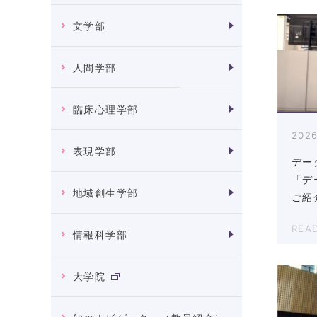
文学部
人間学部
臨床心理学部
2026
表現学部
デー
「デ
地域創生学部
ご紹
REA
情報科学部
大学院