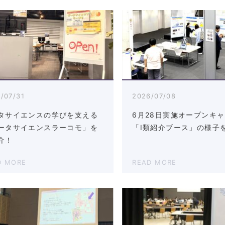
/07/31
2026/07/08
タサイエンスの学びを支える
6月28日実施オープンキ
ータサイエンスラーコモ」を
「Ⅰ類紹介ブース」の様子
介！
D MORE
READ MORE