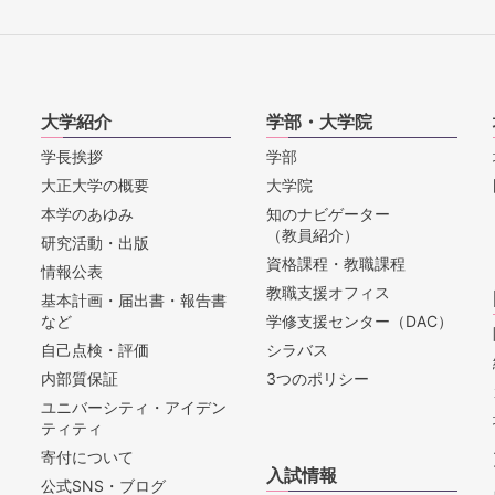
大学紹介
学部・大学院
学長挨拶
学部
大正大学の概要
大学院
本学のあゆみ
知のナビゲーター
（教員紹介）
研究活動・出版
資格課程・教職課程
情報公表
教職支援オフィス
基本計画・届出書・報告書
など
学修支援センター（DAC）
自己点検・評価
シラバス
内部質保証
3つのポリシー
ユニバーシティ・アイデン
ティティ
寄付について
入試情報
公式SNS・ブログ