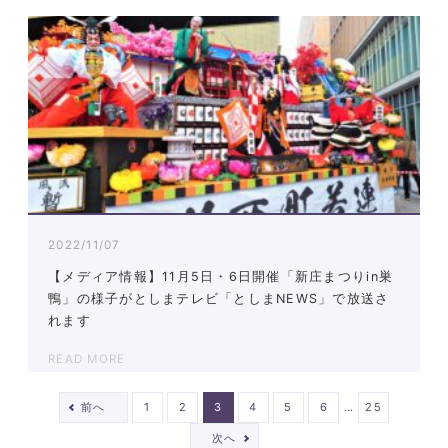
2022/11/07
【メディア情報】11月5日・6日開催「新庄まつりin巣
鴨」の様子がとしまテレビ「としまNEWS」で放送さ
れます
READ MORE
…
前へ
1
2
3
4
5
6
25
次へ