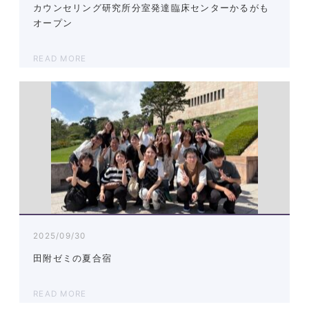
カウンセリング研究所分室発達臨床センターかるがも
オープン
READ MORE
2025/09/30
田附ゼミの夏合宿
READ MORE