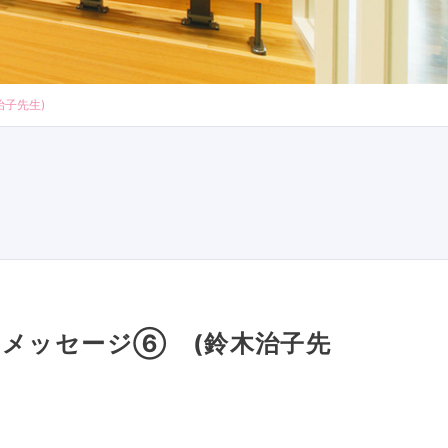
治子先生)
りメッセージ⑥ (鈴木治子先