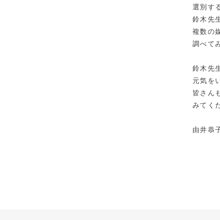
選別す
鈴木先
複数の
調べて
鈴木先
元気を
皆さん
みてく
由井恭