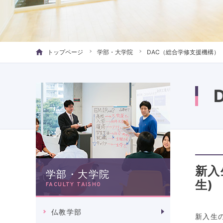
トップページ
学部・大学院
DAC（総合学修支援機構）
新入
学部・大学院
生
FACULTY TAISHO
仏教学部
新入生