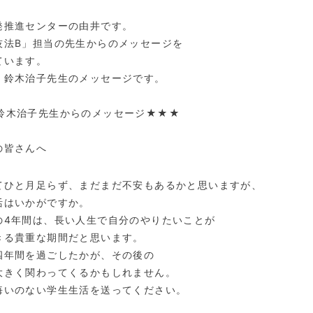
発推進センターの由井です。
技法B」担当の先生からのメッセージを
ています。
、鈴木治子先生のメッセージです。
鈴木治子先生からのメッセージ★★★
の皆さんへ
てひと月足らず、まだまだ不安もあるかと思いますが、
活はいかがですか。
の
4
年間は、長い人生で自分のやりたいことが
きる貴重な期間だと思います。
四年間を過ごしたかが、その後の
大きく関わってくるかもしれません。
悔いのない学生生活を送ってください。