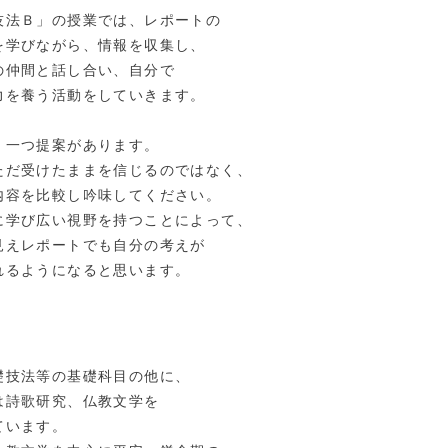
技法Ｂ」の授業では、レポートの
を学びながら、情報を収集し、
の仲間と話し合い、自分で
力を養う活動をしていきます。
、一つ提案があります。
ただ受けたままを信じるのではなく、
内容を比較し吟味してください。
に学び広い視野を持つことによって、
見えレポートでも自分の考えが
れるようになると思います。
礎技法等の基礎科目の他に、
は詩歌研究、仏教文学を
ています。