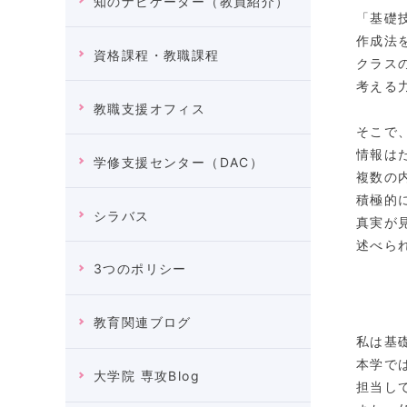
知のナビゲーター（教員紹介）
「基礎
作成法
資格課程・教職課程
クラス
考える
教職支援オフィス
そこで
情報は
学修支援センター（DAC）
複数の
積極的
シラバス
真実が
述べら
3つのポリシー
教育関連ブログ
私は基
本学で
大学院 専攻Blog
担当し