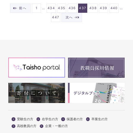
…
…
← 前へ
1
434
435
436
437
438
439
440
447
次へ →
受験生の方
在学生の方
保護者の方
卒業生の方
高校教員の方
企業・一般の方