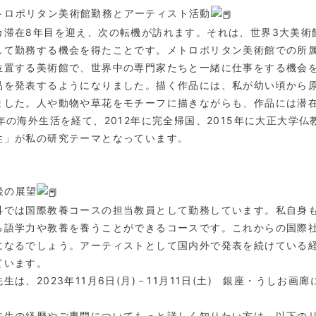
トロポリタン美術館勤務とアーティスト活動
カ滞在8年目を迎え、次の転機が訪れます。それは、世界3大美術
して勤務する機会を得たことです。メトロポリタン美術館での所
位置する美術館で、世界中の専門家たちと一緒に仕事をする機会
品を発表するようになりました。描く作品には、私が幼い頃から
ました。人や動物や草花をモチーフに描きながらも、作品には潜
0年の海外生活を経て、2012年に完全帰国、2015年に大正大
性」が私の研究テーマとなっています。
後の展望
科では国際教養コースの担当教員として勤務しています。私自身
る語学力や教養を養うことができるコースです。これからの国際
になるでしょう。アーティストとして国内外で発表を続けている
ています。
生は、2023年11月6日(月)－11月11日(土) 銀座・うし
先生の経歴やご専門についてもっと詳しく知りたい方は、以下の