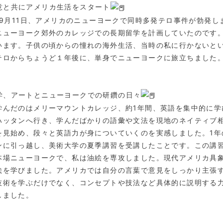
意と共にアメリカ生活をスタート
1年9月11日、アメリカのニューヨークで同時多発テロ事件が勃発
ニューヨーク郊外のカレッジでの長期留学を計画していたのです
います。子供の頃からの憧れの海外生活、当時の私に行かないという
テロからちょうど１年後に、単身でニューヨークに旅立ちました
学、アートとニューヨークでの研鑽の日々
学んだのはメリーマウントカレッジ、約1年間、英語を集中的に学
ハッタンへ行き、学んだばかりの語彙や文法を現地のネイティブ
を見始め、段々と英語力が身についていくのを実感しました。1
ンに引っ越し、美術大学の夏季講習を受講したことです。この講
本場ニューヨークで、私は油絵を専攻しました。現代アメリカ具象
絵を学びました。アメリカでは自分の言葉で意見をしっかり主張
技術を学ぶだけでなく、コンセプトや技法など具体的に説明する
しました。