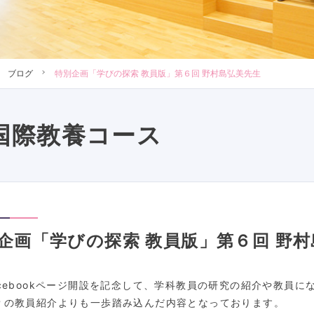
ブログ
特別企画「学びの探索 教員版」第６回 野村島弘美先生
国際教養コース
企画「学びの探索 教員版」第６回 野
acebookページ開設を記念して、学科教員の研究の紹介や教員
Ｐの教員紹介よりも一歩踏み込んだ内容となっております。