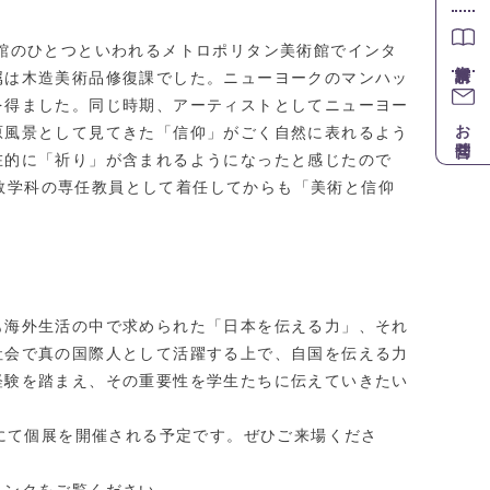
館のひとつといわれるメトロポリタン美術館でインタ
属は木造美術品修復課でした。ニューヨークのマンハッ
を得ました。同じ時期、アーティストとしてニューヨー
お問合せ
原風景として見てきた「信仰」がごく自然に表れるよう
在的に「祈り」が含まれるようになったと感じたので
学仏教学科の専任教員として着任してからも「美術と信仰
も海外生活の中で求められた「日本を伝える力」、それ
社会で真の国際人として活躍する上で、自国を伝える力
経験を踏まえ、その重要性を学生たちに伝えていきたい
お画廊にて個展を開催される予定です。ぜひご来場くださ
リンクをご覧ください