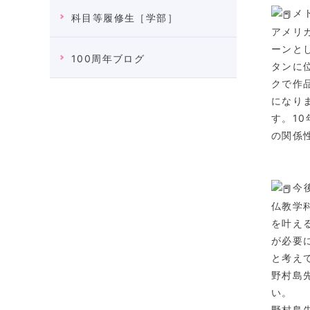
メ
科目等履修生［学部］
アメリ
ーンと
100周年ブログ
タンに
クで作
になり
す。1
の関係
今
仏教学
を叶え
が必要
と考え
野村島先
い。
野村島