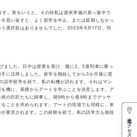
します。実をいうと、その時私は渡米準備の真っ最中で
。今思い返すと、よく留学を中止、または延期しなかっ
選択肢はありませんでした。2002年9月17日、同
。
びました。日中は授業を受け、週に2、3度列車に乗っ
相手に活用しました。留学を開始してから3か月後に英
年の語学留学を経て、私の転機が訪れます。それはマン
習を機に、基礎からアートを学ぶことを決意します。ア
画の巨匠たちに師事し、朝9時から夜9時までデッサ
することを求められます。アートの現場でも同様に、単
力が要求されます。この経験を経て、私の語学力も格段
地図・アクセス