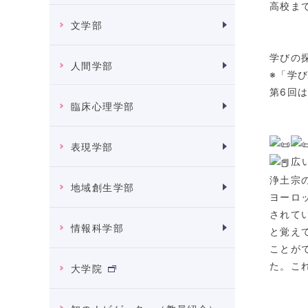
高校ま
文学部
学びの探
人間学部
※「学
第6回
臨床心理学部
表現学部
広
浄土宗
地域創生学部
ヨーロ
されて
情報科学部
と覚え
ことが
た。こ
大学院