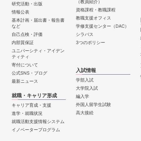
（教員紹介）
研究活動・出版
資格課程・教職課程
情報公表
教職支援オフィス
基本計画・届出書・報告書
など
学修支援センター（DAC）
自己点検・評価
シラバス
内部質保証
3つのポリシー
ユニバーシティ・アイデン
ティティ
寄付について
入試情報
公式SNS・ブログ
学部入試
最新ニュース
大学院入試
就職・キャリア形成
編入学
外国人留学生試験
キャリア育成・支援
高大接続
進学・就職状況
就職活動支援情報システム
イノベータープログラム