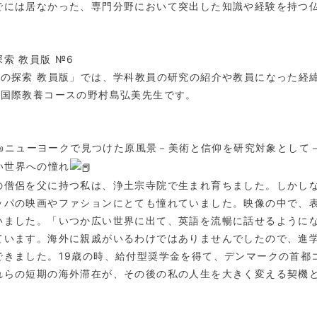
でには居なかった、専門分野において突出した知識や経験を持つ
索 教員版 №6
びの探索 教員版」では、学科教員の研究の紹介や教員になった経
は国際教養コースの野村島弘美先生です。
ニューヨークで見つけた原風景－美術と信仰を研究対象として
い世界への憧れ
の僧侶を父に持つ私は、浄土宗寺院で生まれ育ちました。しかし
ッパの映画やファションにとても憧れていました。映像の中で、
いました。「いつか広い世界に出て、英語を流暢に話せるように
ています。海外に親戚がいるわけではありませんでしたので、進学
できました。19歳の時、給付型奨学金を得て、デンマークの首都
れらの短期の海外滞在が、その後の私の人生を大きく変える契機