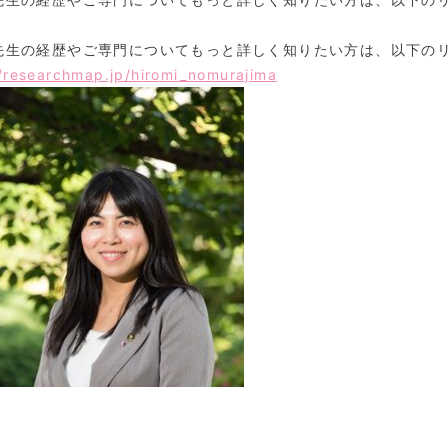
先生の経歴やご専門についてもっと詳しく知りたい方は、以下の
//researchmap.jp/hiromi_nomurajima