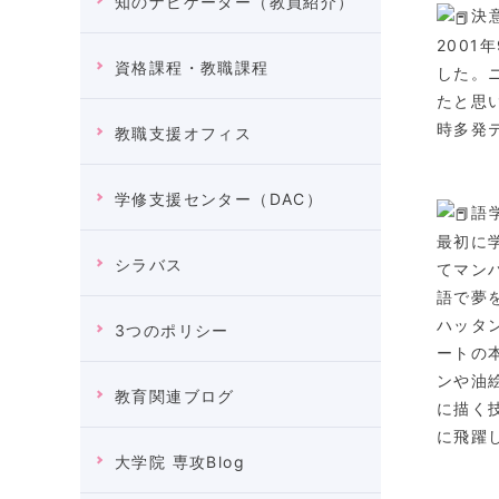
知のナビゲーター（教員紹介）
決
200
資格課程・教職課程
した。
たと思
時多発
教職支援オフィス
学修支援センター（DAC）
語
最初に
シラバス
てマン
語で夢
ハッタ
3つのポリシー
ートの
ンや油
教育関連ブログ
に描く
に飛躍
大学院 専攻Blog