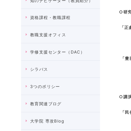
知のナビゲーター（教員紹介）
資格課程・教職課程
「正倉
教職支援オフィス
大
学修支援センター（DAC）
「豊臣
シラバス
大
3つのポリシー
教育関連ブログ
「民俗
大学院 専攻Blog
法善