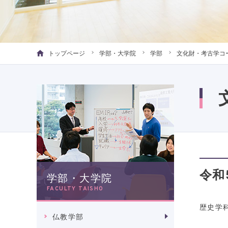
トップページ
学部・大学院
学部
文化財・考古学コ
令和
学部・大学院
FACULTY TAISHO
歴史学
仏教学部