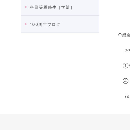
科目等履修生［学部］
※タ
100周年ブログ
お申
①氏名
④【大
（
s