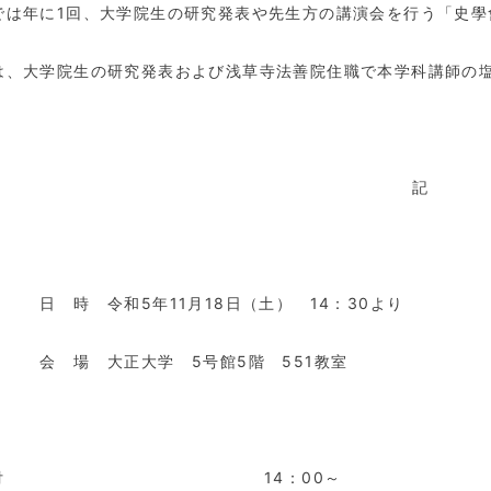
では年に
1
回、大学院生の研究発表や先生方の講演会を行う「史學
は、大学院生の研究発表および浅草寺法善院住職で本学科講師の
記
 時 令和
5
年
11
月
18
日（土）
14
：
30
より
 場 大正大学
5
号館
5
階
551
教室
○受付
14
：
00
～