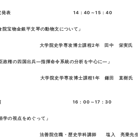
○研究発表
14
：
40
～
15
：
40
院宝物金銀平文琴の動物文について」
学院史学専攻博士課程
2
年 田中 栄実氏
政権の四国出兵―指揮命令系統の分析を中心に―」
学院史学専攻博士課程
1
年 鎌田 直樹氏
○講演
16
：
00
～
17
：
30
学の視点をめぐって」
院住職・歴史学科講師 塩入 亮乗先