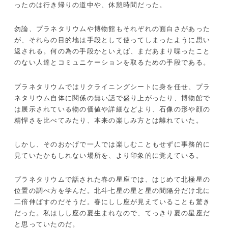
ったのは行き帰りの道中や、休憩時間だった。
勿論、プラネタリウムや博物館もそれぞれの面白さがあった
が、それらの目的地は手段として使ってしまったように思い
返される。何の為の手段かといえば、まだあまり喋ったこと
のない人達とコミュニケーションを取るための手段である。
プラネタリウムではリクライニングシートに身を任せ、プラ
ネタリウム自体に関係の無い話で盛り上がったり、博物館で
は展示されている物の価値や詳細などより、石像の形や顔の
精悍さを比べてみたり、本来の楽しみ方とは離れていた。
しかし、そのおかげで一人では楽しむこともせずに事務的に
見ていたかもしれない場所を、より印象的に覚えている。
プラネタリウムで話された春の星座では、はじめて北極星の
位置の調べ方を学んだ。北斗七星の星と星の間隔分だけ北に
二倍伸ばすのだそうだ。春にしし座が見えていることも驚き
だった。私はしし座の夏生まれなので、てっきり夏の星座だ
と思っていたのだ。