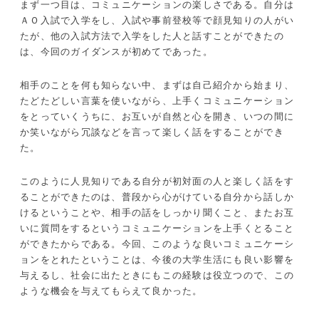
まず一つ目は、コミュニケーションの楽しさである。自分は
ＡＯ入試で入学をし、入試や事前登校等で顔見知りの人がい
たが、他の入試方法で入学をした人と話すことができたの
は、今回のガイダンスが初めてであった。
相手のことを何も知らない中、まずは自己紹介から始まり、
たどたどしい言葉を使いながら、上手くコミュニケーション
をとっていくうちに、お互いが自然と心を開き、いつの間に
か笑いながら冗談などを言って楽しく話をすることができ
た。
このように人見知りである自分が初対面の人と楽しく話をす
ることができたのは、普段から心がけている自分から話しか
けるということや、相手の話をしっかり聞くこと、またお互
いに質問をするというコミュニケーションを上手くとること
ができたからである。今回、このような良いコミュニケーシ
ョンをとれたということは、今後の大学生活にも良い影響を
与えるし、社会に出たときにもこの経験は役立つので、この
ような機会を与えてもらえて良かった。