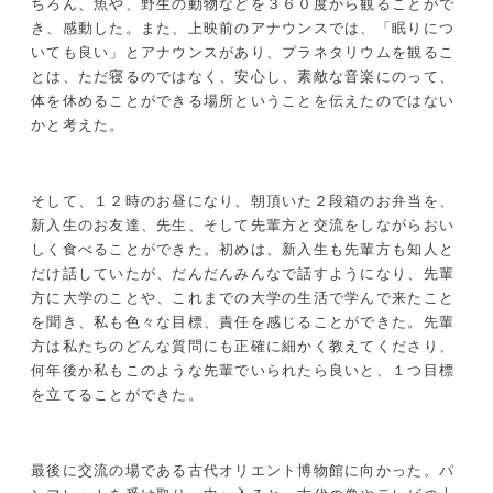
ちろん、魚や、野生の動物などを３６０度から観ることがで
き、感動した。また、上映前のアナウンスでは、「眠りにつ
いても良い」とアナウンスがあり、プラネタリウムを観るこ
とは、ただ寝るのではなく、安心し、素敵な音楽にのって、
体を休めることができる場所ということを伝えたのではない
かと考えた。
そして、１２時のお昼になり、朝頂いた２段箱のお弁当を、
新入生のお友達、先生、そして先輩方と交流をしながらおい
しく食べることができた。初めは、新入生も先輩方も知人と
だけ話していたが、だんだんみんなで話すようになり、先輩
方に大学のことや、これまでの大学の生活で学んで来たこと
を聞き、私も色々な目標、責任を感じることができた。先輩
方は私たちのどんな質問にも正確に細かく教えてくださり、
何年後か私もこのような先輩でいられたら良いと、１つ目標
を立てることができた。
最後に交流の場である古代オリエント博物館に向かった。パ