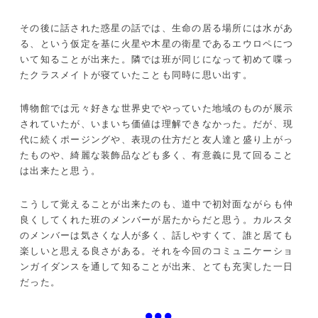
その後に話された惑星の話では、生命の居る場所には水があ
る、という仮定を基に火星や木星の衛星であるエウロペにつ
いて知ることが出来た。隣では班が同じになって初めて喋っ
たクラスメイトが寝ていたことも同時に思い出す。
博物館では元々好きな世界史でやっていた地域のものが展示
されていたが、いまいち価値は理解できなかった。だが、現
代に続くポージングや、表現の仕方だと友人達と盛り上がっ
たものや、綺麗な装飾品なども多く、有意義に見て回ること
は出来たと思う。
こうして覚えることが出来たのも、道中で初対面ながらも仲
良くしてくれた班のメンバーが居たからだと思う。カルスタ
のメンバーは気さくな人が多く、話しやすくて、誰と居ても
楽しいと思える良さがある。それを今回のコミュニケーショ
ンガイダンスを通して知ることが出来、とても充実した一日
だった。
●●●