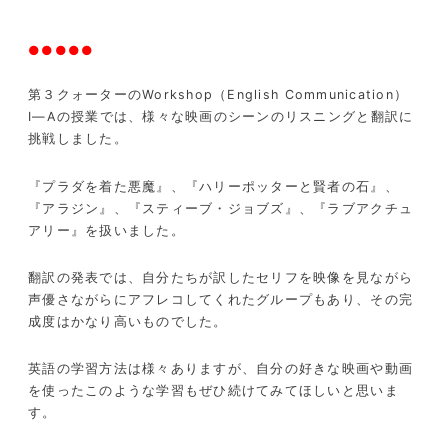
●●●●●
第３クォーターの
Workshop
（
English Communication
）
Ⅰ―
A
の授業では、様々な映画のシーンのリスニングと翻訳に
挑戦しました。
『プラダを着た悪魔』、『ハリーポッターと賢者の石』、
『アラジン』、『スティーブ・ジョブズ』、『ラブアクチュ
アリー』を扱いました。
翻訳の発表では、自分たちが訳したセリフを映像を見ながら
声優さながらにアフレコしてくれたグループもあり、その完
成度はかなり高いものでした。
英語の学習方法は様々ありますが、自分の好きな映画や動画
を使ったこのような学習もぜひ続けてみてほしいと思いま
す。