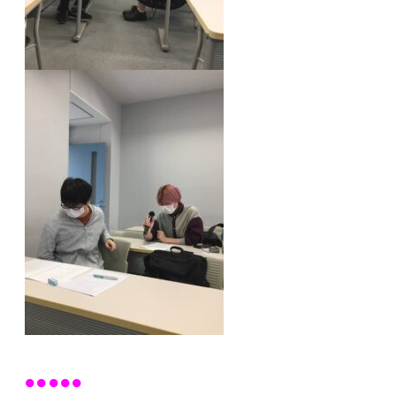
●●●●●