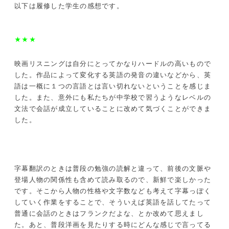
以下は履修した学生の感想です。
★★★
映画リスニングは自分にとってかなりハードルの高いもので
した。作品によって変化する英語の発音の違いなどから、英
語は一概に１つの言語とは言い切れないということを感じま
した。また、意外にも私たちが中学校で習うようなレベルの
文法で会話が成立していることに改めて気づくことができま
した。
字幕翻訳のときは普段の勉強の読解と違って、前後の文脈や
登場人物の関係性も含めて読み取るので、新鮮で楽しかった
です。そこから人物の性格や文字数なども考えて字幕っぽく
していく作業をすることで、そういえば英語を話してたって
普通に会話のときはフランクだよな、とか改めて思えまし
た。あと、普段洋画を見たりする時にどんな感じで言ってる