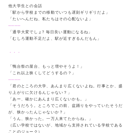
他大学生との会話
「駅から学校までの移動でいつも遅刻ギリギリだよ」
「たいへんだね、私たちはその心配ないよ」
────
「通学大変でしょ? 毎日良い運動になるね」
「むしろ運動不足だよ、駅が近すぎるんだもん」
・・・
「鴨台祭の屋台、もっと増やそうよ！」
「これ以上狭くしてどうするの？」
────
「君のところの大学、あんまり広くないよね。行事とか、盛
り上がりに欠けるんじゃない？」
「あー、確かにあんまり広くないかも。」
「そうだろう。ところでこの前、盆踊りをやっていたそうだ
が、狭かったんじゃないか？」
「うん、狭かった。一万人来てたからね。」
（広い学校ではないが、地域から支持されている学校である
ことのジョーク）