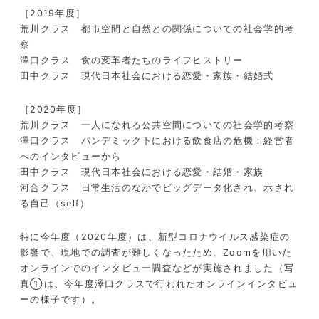
［2019年度］
荒川クラス 都市空間と自然との関係についての社会学的考
察
澤口クラス 食の変革者たちのライフヒストリー
田中クラス 現代日本社会における恋愛・家族・結婚式
［2020年度］
荒川クラス 一人になれる公共空間についての社会学的考察
澤口クラス パンデミック下における飲食店の危機：経営者
へのインタビューから
田中クラス 現代日本社会における恋愛・結婚・家族
河合クラス 日常生活のなかでビッグデータ化され、示され
る自己（self）
特に今年度
（2020年度）
は、新型コロナウイルス感染症の
影響で、現地での調査が難しくなったため、Zoomを用いた
オンラインでのインタビュー調査などが実施されました（写
真①は、今年度澤口クラスで行われたオンラインインタビュ
ーの様子です）。