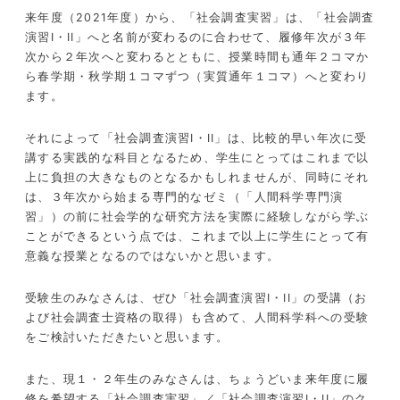
来年度（2021年度）から、「社会調査実習」は、「社会調査
演習I・II」へと名前が変わるのに合わせて、履修年次が３年
次から２年次へと変わるとともに、授業時間も通年２コマか
ら春学期・秋学期１コマずつ（実質通年１コマ）へと変わり
ます。
それによって「社会調査演習I・II」は、比較的早い年次に受
講する実践的な科目となるため、学生にとってはこれまで以
上に負担の大きなものとなるかもしれませんが、同時にそれ
は、３年次から始まる専門的なゼミ（「人間科学専門演
習」）の前に社会学的な研究方法を実際に経験しながら学ぶ
ことができるという点では、これまで以上に学生にとって有
意義な授業となるのではないかと思います。
受験生のみなさんは、ぜひ「社会調査演習I・II」の受講（お
よび社会調査士資格の取得）も含めて、人間科学科への受験
をご検討いただきたいと思います。
また、現１・２年生のみなさんは、ちょうどいま来年度に履
修を希望する「社会調査実習」／「社会調査演習I・II」のク