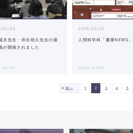
/02/26
2026/02/25
成夫先生・井出裕久先生の最
人間科学科「書庫NEWS」
義が開催されました
D MORE
READ MORE
前へ
1
2
3
4
5