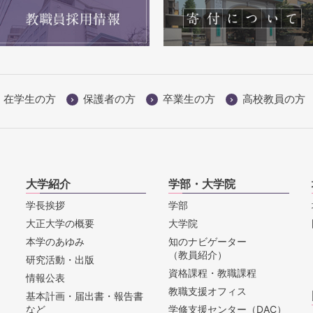
在学生の方
保護者の方
卒業生の方
高校教員の方
大学紹介
学部・大学院
学長挨拶
学部
大正大学の概要
大学院
本学のあゆみ
知のナビゲーター
（教員紹介）
研究活動・出版
資格課程・教職課程
情報公表
教職支援オフィス
基本計画・届出書・報告書
など
学修支援センター（DAC）