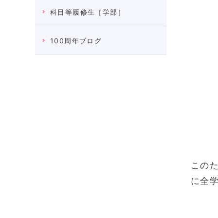
科目等履修生［学部］
100周年ブログ
この
に全