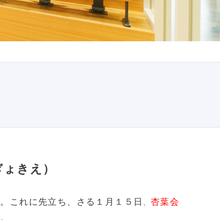
ぎょきえ）
す。これに先立ち、
さる１月１５日
杏葉会
、
た。