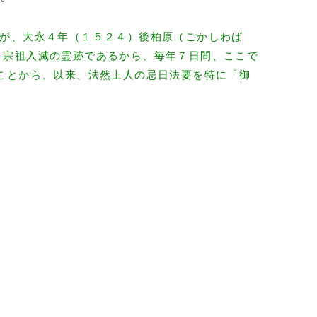
たが、大永４年（１５２４）後柏原（ごかしわば
、宗祖入滅の霊跡であるから、毎年７日間、ここで
ことから、以来、法然上人の忌日法要を特に「御