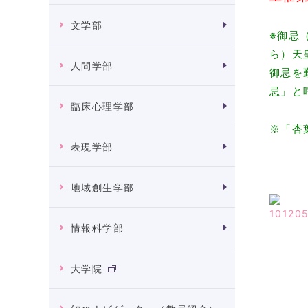
文学部
※御忌
ら）天
人間学部
御忌を
忌」と
臨床心理学部
※「杏
表現学部
地域創生学部
情報科学部
大学院