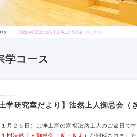
ログ
【浄土学研究室だより】法然上人御忌会（ぎょきえ）
宗学コース
土学研究室だより】法然上人御忌会（
（１月２５日）は浄土宗の宗祖法然上人のご命日で
第１回法然上人御忌会（ぎょきえ）
が開催されまし