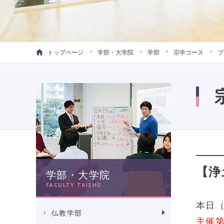
トップページ
学部・大学院
学部
宗学コース
ブ
【浄
学部・大学院
FACULTY TAISHO
本日
仏教学部
主催