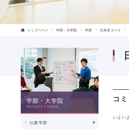
トップページ
学部・大学院
学部
日本史コース
コミ
学部・大学院
FACULTY TAISHO
いよい
仏教学部