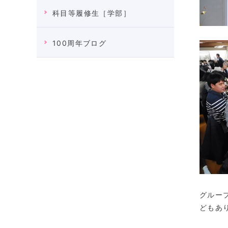
科目等履修生［学部］
100周年ブログ
グルー
どもあ