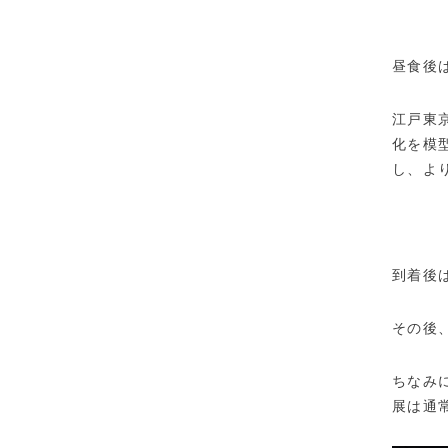
昼食後
江戸東
化を模
し、よ
到着後
その後
ちなみ
展は通