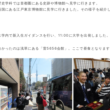
歴史学科では首都圏にある史跡や博物館へ見学に行きます。
両国にある江戸東京博物館に見学に行きました。その様子を紹介
は学内で新入生ガイダンスを行い、
11:00
に大学を出発しました
向かったのは浅草にある「雷
5656
会館」。ここで昼食となります