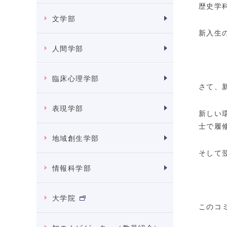
歴史学
文学部
新入生
人間学部
臨床心理学部
さて、
表現学部
新しい
士で履
地域創生学部
そして
情報科学部
大学院
このコ