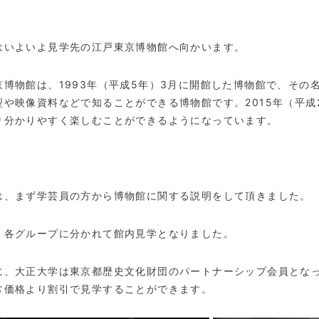
はいよいよ見学先の江戸東京博物館へ向かいます。
京博物館は、
1993
年（平成
5
年）
3
月に開館した博物館で、その
型や映像資料などで知ることができる博物館です。
2015
年（平成
り分かりやすく楽しむことができるようになっています。
は、まず学芸員の方から博物館に関する説明をして頂きました。
、各グループに分かれて館内見学となりました。
に、大正大学は東京都歴史文化財団のパートナーシップ会員とな
常価格より割引で見学することができます。