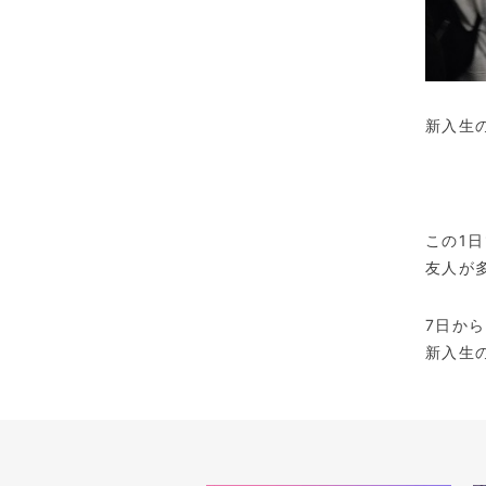
新入生
この
1
日
友人が
7
日から
新入生