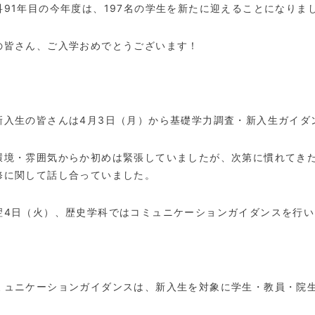
科
91
年目の今年度は、
197
名の学生を新たに迎えることになりま
の皆さん、ご入学おめでとうございます！
新入生の皆さんは
4
月
3
日（月）から基礎学力調査・新入生ガイダ
環境・雰囲気からか初めは緊張していましたが、次第に慣れてき
修に関して話し合っていました。
翌
4
日（火）、歴史学科ではコミュニケーションガイダンスを行い
ミュニケーションガイダンスは、新入生を対象に学生・教員・院