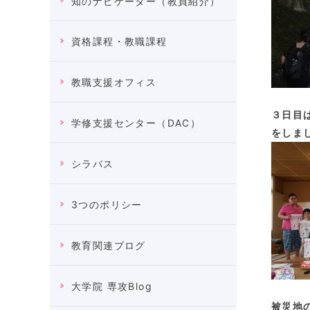
知のナビゲーター（教員紹介）
資格課程・教職課程
教職支援オフィス
３日目
学修支援センター（DAC）
をしま
シラバス
3つのポリシー
教育関連ブログ
大学院 専攻Blog
被災
地