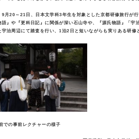
9月20～21日、日本文学科3年生を対象とした京都研修旅行が
物語』や『更科日記』に関係が深い石山寺や、『源氏物語』「宇
た宇治周辺にて踏査を行い、1泊2日と短いながらも実りある研修
前での事前レクチャーの様子