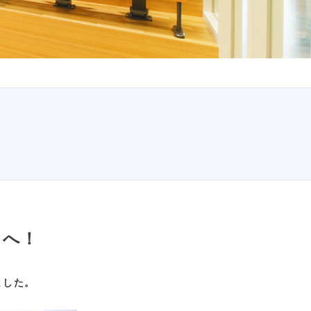
）へ！
ました。