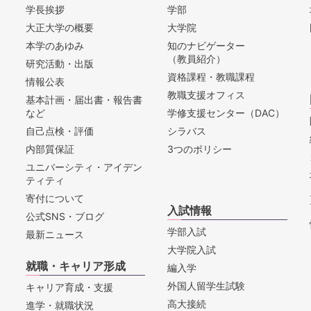
学長挨拶
学部
大正大学の概要
大学院
本学のあゆみ
知のナビゲーター
（教員紹介）
研究活動・出版
資格課程・教職課程
情報公表
教職支援オフィス
基本計画・届出書・報告書
など
学修支援センター（DAC）
自己点検・評価
シラバス
内部質保証
3つのポリシー
ユニバーシティ・アイデン
ティティ
寄付について
入試情報
公式SNS・ブログ
学部入試
最新ニュース
大学院入試
就職・キャリア形成
編入学
外国人留学生試験
キャリア育成・支援
高大接続
進学・就職状況