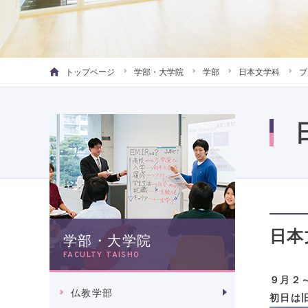
トップページ
学部・大学院
学部
日本文学科
ブ
日本
学部・大学院
FACULTY TAISHO
９月２
仏教学部
初日は