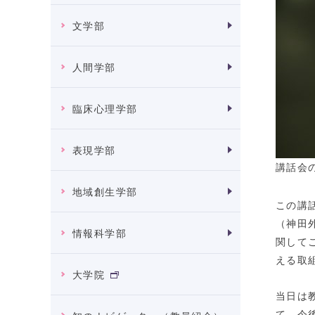
文学部
人間学部
臨床心理学部
表現学部
講話会
地域創生学部
この講
（神田
情報科学部
関して
える取
大学院
当日は
て、今