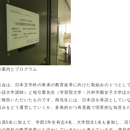
の案内とプログラム
話会は、日本文学科の将来の教育改革に向けた取組みの１つとし
外語大学講師）と地引愛先生（学習院大学・川村学園女子大学ほ
ご報告いただいたものです。両先生には、日本語を母語としてい
組みをどう運営していくか、多角的かつ有意義で現実的な知見を
教員5名に加えて、学部2年生有志4名、大学院生1名も参加し、
後の学科の教育改善にも活かしていきたいと考えています。瀬戸