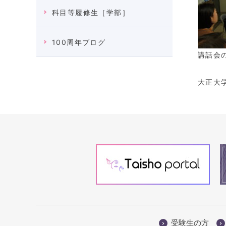
科目等履修生［学部］
100周年ブログ
講話会
大正大
受験生の方