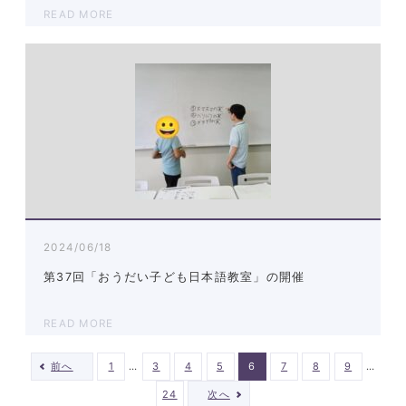
READ MORE
2024/06/18
第37回「おうだい子ども日本語教室」の開催
READ MORE
…
…
前へ
1
3
4
5
6
7
8
9
24
次へ