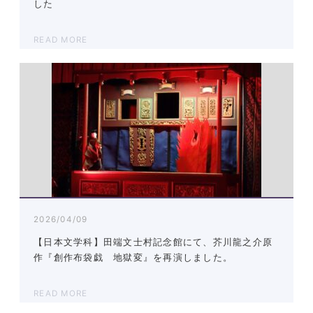
した
READ MORE
2026/04/09
【日本文学科】田端文士村記念館にて、芥川龍之介原
作『創作布袋戯 地獄変』を再演しました。
READ MORE