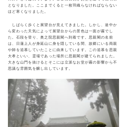
となりました。ここまでくると一枚羽織らなければならない
ほど寒くなりました。
しばらく歩くと展望台が見えてきました。しかし、途中か
ら変わった天気によって展望台からの景色は一面が霧でし
た。石段を登り、奥之院思親閣へ到着です。思親閣の名前
は、日蓮上人が身延山に身を隠している間、故郷にいる両親
や師を追慕していたことに由来しています。この追慕を思親
大孝といい、霊場であった場所に思親閣が建てられました。
大きな山門を抜けるとそこには立派なお堂が霧の影響から不
思議な雰囲気を醸し出しています。