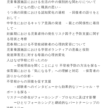
児童養護施設における生活の中の個別的な関わりについて
－子どもの思いと職員の思い－
うつ病の回復における認知変化の過程 －回復者の語りをと
おして－
中学生におけるキャリア意識の発達 －親との関係性に着目
して－
妊娠期における児童虐待の発生リスク因子と予防支援に関す
る現状と考察
思春期における不登校経験者の心理的変容について
児童養護施設における学習ボランティアの意義と役割
発達障害児に対する母親の心理的変化
人はなぜ学校に行ったのか
～登校理由を聞くことにより 不登校予防の方法を探る～
保育園における「気になる子」への理解と対応 －保育者の
語りからの分析－
不登校からの回復を促す支援
－経験者へのインタビューから効果的なソーシャル・サ
ポートを探る－
リスナーの存在がフォーカシング・プロセスに及ぼす影響
ーひとりフォーカシングと継続的なパートナーシップの
比較よりー