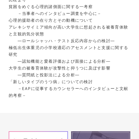
貧困をめぐる心理的諸側面に関する一考察
－当事者へのインタビュー調査を中心に－
心理的援助者の在り方とその動機について
アレキシサイミア傾向が高い大学生に想起される被養育体験
と主観的気分状態
―ロールシャッハ・テスト反応内容からの検討―
極低出生体重児の小学校適応のアセスメントと支援に関する
研究
―認知機能と愛着評価および面接による分析―
大学生の被養育体験が攻撃性と抑うつに及ぼす影響
―質問紙と投影法による分析―
「新しいタイプのうつ病」についての検討
－EAPに従事するカウンセラーへのインタビューと文献
的考察－