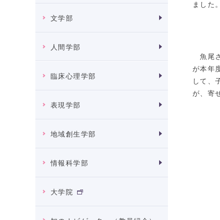
ました
文学部
人間学部
魚尾さ
が本年
臨床心理学部
して、
が、寄
表現学部
地域創生学部
情報科学部
大学院