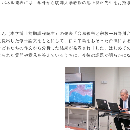
。パネル発表には、学外から駒澤大学教授の池上良正先生をお招
ん（本学博士前期課程院生）の発表「台風被害と宗教―狩野川台
度提出した修士論文をもとにして、伊豆半島をおそった台風によ
子どもたちの作文から分析した結果が発表されました。はじめて
せられた質問や意見を答えているうちに、今後の課題が明らかに