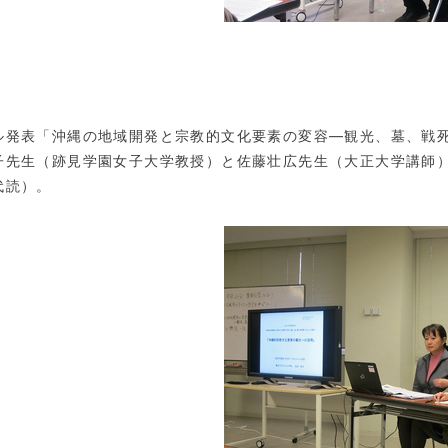
発表「沖縄の地域開発と宗教的文化要素の変容―観光、墓、戦死
子先生（跡見学園女子大学教授）と佐藤壮広先生（大正大学講師
代読）。