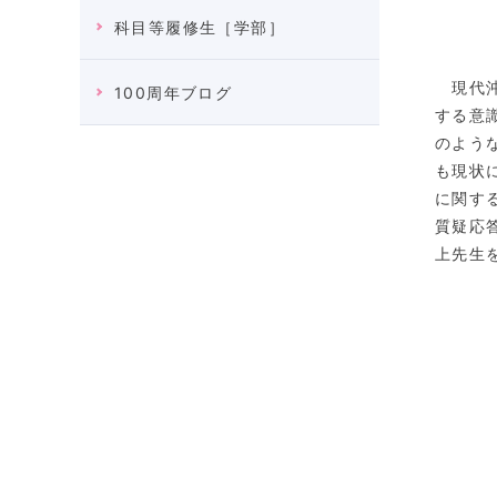
科目等履修生［学部］
現代沖
100周年ブログ
する意
のよう
も現状
に関す
質疑応
上先生