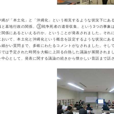
縄が「本土化」と「沖縄化」という相克するような状況下にあ
識と墓地行政の関係、③戦争死者の遺骨収集、という3つの事象
な関係にあるといえるのか、ということが発表されました。それ
において、本土化と沖縄化という概念を設定するような状況にあ
る細かい質問まで、多岐にわたるコメントがなされました。そし
答では予定された時間を大幅に上回る白熱した議論が展開されま
を中心として、発表に関する議論の続きから懐かしい昔話まで話