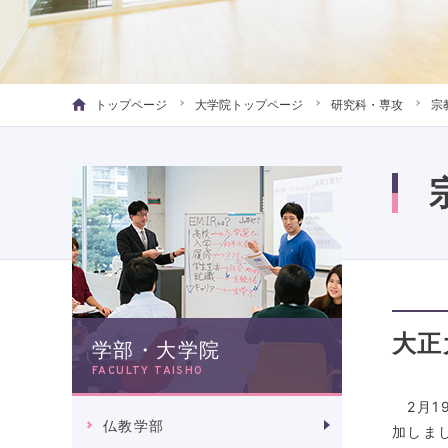
トップページ
大学院トップページ
研究科・専攻
宗
大正
学部・大学院
FACULTY TAISHO
2月1
仏教学部
加しま