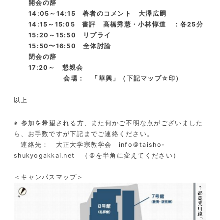
開会の辞
14:05～14:15 著者のコメント 大澤広嗣
14:15～15:05 書評 髙橋秀慧・小林惇道 ：各25分
15:20～15:50 リプライ
15:50〜16:50 全体討論
閉会の辞
17:20～ 懇親会
会場： 「華興」（下記マップ☆印）
以上
※ 参加を希望される方、また何かご不明な点がございました
ら、お手数ですが下記までご連絡ください。
連絡先： 大正大学宗教学会 info＠taisho-
shukyogakkai.net （＠を半角に変えてください）
＜キャンパスマップ＞