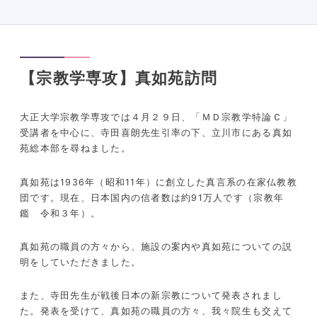
【宗教学専攻】真如苑訪問
大正大学宗教学専攻では４月２９日、「ＭＤ宗教学特論Ｃ」
受講者を中心に、寺田喜朗先生引率の下、立川市にある真如
苑総本部を尋ねました。
真如苑は
1936
年（昭和
11
年）に創立した真言系の在家仏教教
団です。現在、日本国内の信者数は約
91
万人です（宗教年
鑑 令和３年）。
真如苑の職員の方々から、施設の案内や真如苑についての説
明をしていただきました。
また、寺田先生が戦後日本の新宗教について発表されまし
た。発表を受けて、真如苑の職員の方々、我々院生も交えて