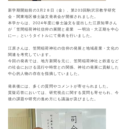
新学期開始前の
3
月
2
８日（金）、第
203
回駒沢宗教学研究
会・関東地区修士論文発表会が開催されました。
本学からは、
2024
年度に修士論文を提出した江原知華さん
が「笠間稲荷神社信仰の展開と産業 ―明治・大正期を中心
に―」というタイトルにて発表を行いました。
江原さんは、笠間稲荷神社の信仰の発展と地域産業・文化の
関連を考究しています。
今回の発表では、地方新聞を元に、笠間稲荷神社と鉄道など
の社会における流行や時世との関係、神社の発展に貢献した
中心的人物の存在を指摘していました。
発表後には、多くの質問やコメントが寄せられました。
質疑応答においては、研究視点に関する質問も寄せられ、今
後の課題や研究の進め方にも議論が及びました。