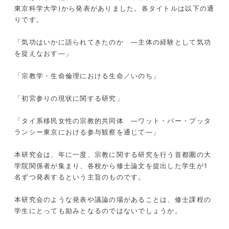
東京科学大学
)
から発表がありました。各タイトルは以下の通
りです。
「気功はいかに語られてきたのか ―主体の経験として気功
を捉えなおす―」
「宗教学・生命倫理における生命／いのち」
「初宮参りの現状に関する研究」
「タイ系移民女性の宗教的共同体
—
ワット・パー・プッタ
ランシー東京における参与観察を通じて
—
」
本研究会は、年に一度、宗教に関する研究を行う首都圏の大
学院関係者が集まり、各校から修士論文を提出した学生が
1
名ずつ発表するという主旨のものです。
本研究会のような発表や議論の場があることは、修士課程の
学生にとっても励みとなるのではないでしょうか。