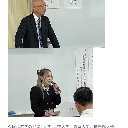
今回は本学の他に
4
大学
(
上智大学、東京大学、國學院大學、