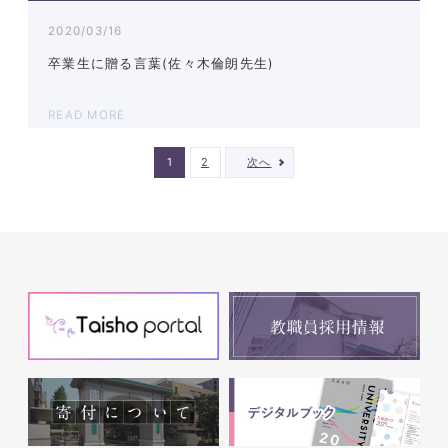
2020/03/16
卒業生に贈る言葉(佐々木倫朗先生)
READ MORE
1
2
次へ