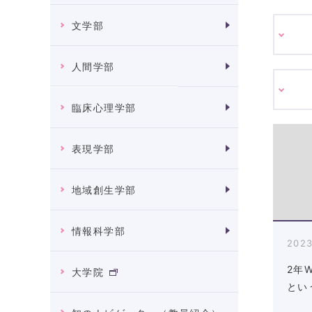
文学部
人間学部
臨床心理学部
表現学部
地域創生学部
情報科学部
2023
2年
大学院
とい