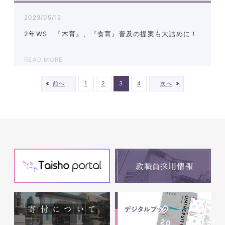
2023/05/12
2年WS 『木育』、『食育』普及の提案も大詰めに！
READ MORE
前へ
1
2
3
4
次へ