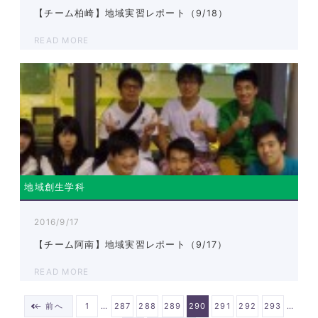
【チーム柏崎】地域実習レポート（9/18）
READ MORE
地域創生学科
2016/9/17
【チーム阿南】地域実習レポート（9/17）
READ MORE
…
…
← 前へ
1
287
288
289
290
291
292
293