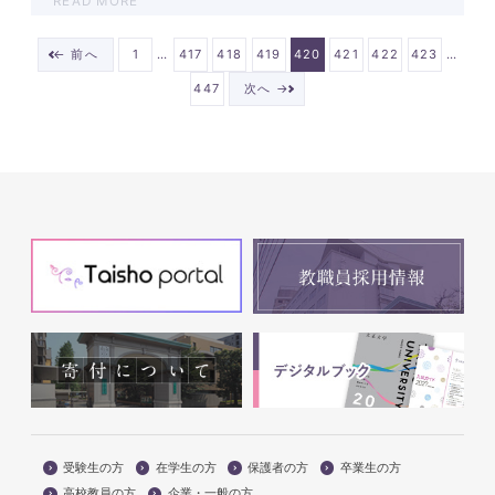
READ MORE
…
…
← 前へ
1
417
418
419
420
421
422
423
447
次へ →
受験生の方
在学生の方
保護者の方
卒業生の方
高校教員の方
企業・一般の方