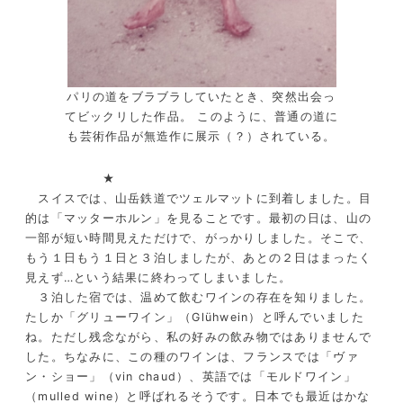
パリの道をブラブラしていたとき、突然出会っ
てビックリした作品。 このように、普通の道に
も芸術作品が無造作に展示（？）されている。
★
スイスでは、山岳鉄道でツェルマットに到着しました。目
的は「マッターホルン」を見ることです。最初の日は、山の
一部が短い時間見えただけで、がっかりしました。そこで、
もう１日もう１日と３泊しましたが、あとの２日はまったく
見えず…という結果に終わってしまいました。
３泊した宿では、温めて飲むワインの存在を知りました。
たしか「グリューワイン」（Glühwein）と呼んでいました
ね。ただし残念ながら、私の好みの飲み物ではありませんで
した。ちなみに、この種のワインは、フランスでは「ヴァ
ン・ショー」（vin chaud）、英語では「モルドワイン」
（mulled wine）と呼ばれるそうです。日本でも最近はかな