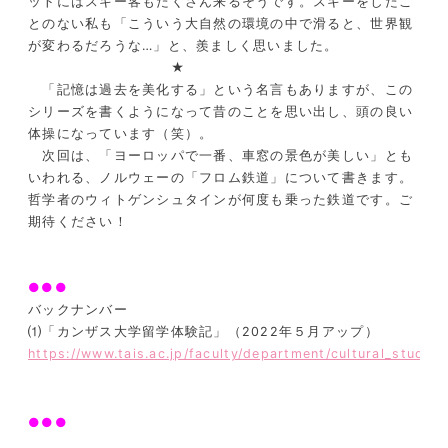
ットにはスキー客もたくさん来るそうです。スキーをしたこ
とのない私も「こういう大自然の環境の中で滑ると、世界観
が変わるだろうな…」と、羨ましく思いました。
★
「記憶は過去を美化する」という名言もありますが、この
シリーズを書くようになって昔のことを思い出し、頭の良い
体操になっています（笑）。
次回は、「ヨーロッパで一番、車窓の景色が美しい」とも
いわれる、ノルウェーの「フロム鉄道」について書きます。
哲学者のウィトゲンシュタインが何度も乗った鉄道です。ご
期待ください！
●●●
バックナンバー
⑴「カンザス大学留学体験記」（2022年５月アップ）
https://www.tais.ac.jp/faculty/department/cultural_studi
●●●