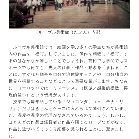
ルーヴル美術館（たぶん）内部
ルーヴル美術館では、絵画を学ぶ多くの学生たちが美術館
内の作品を「模写」していました。傑作を精確に「模写」す
るのはなかなか難しいことでしょうね。芸術でも学問でもス
ポーツでも何でも、先人の仕事・作品・動きを「まねる」こ
とは、すぐれた物事を自分で追体験することや、自分独自の
世界を構築することなどにとって重要な気がします。ちなみ
に、ヨーロッパでは「ミメーシス」（模倣／感染的模倣／再
現的呈示）という伝統があります。
授業でも毎年話している「ジョコンダ」（＝「モナ・リ
ザ」）だけはきちんとケースに入れられて陳列されていまし
た。湿度や温度の管理がなされているのでしょう。しかし、
ほとんどの作品は鑑賞者と作品を隔てるロープなどがなく、
作品に近づいてじっくり細部を見られることに、驚きまし
た。