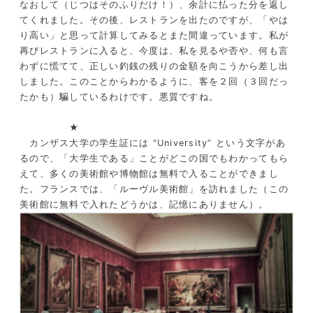
なおして（じつはそのふりだけ！）、余計に払った分を返し
てくれました。その後、レストランを出たのですが、「やは
り高い」と思って計算してみるとまた間違っています。私が
再びレストランに入ると、今度は、私を見るや否や、何も言
わずに慌てて、正しい釣銭の残りの金額を向こうから差し出
しました。このことからわかるように、客を２回（３回だっ
たかも）騙しているわけです。悪質ですね。
★
カンザス大学の学生証には “University” という文字があ
るので、「大学生である」ことがどこの国でもわかってもら
えて、多くの美術館や博物館は無料で入ることができまし
た。フランスでは、「ルーヴル美術館」を訪れました（この
美術館に無料で入れたどうかは、記憶にありません）。