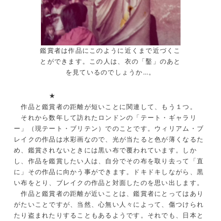
鑑賞者は作品にこのように近くまで近づくこ
とができます。この人は、衣の「鑿」のあと
を見ているのでしょうか…。
★
作品と鑑賞者の距離が短いことに関連して、もう１つ。
それから数年して訪れたロンドンの「テート・ギャラリ
ー」（現テート・ブリテン）でのことです。ウィリアム・ブ
レイクの作品は水彩画なので、光が当たると色が薄くなるた
め、鑑賞されないときには黒い布で覆われています。しか
し、作品を鑑賞したい人は、自分でその布を取り去って「直
に」その作品に向かう事ができます。ドキドキしながら、黒
い布をとり、ブレイクの作品と対面したのを思い出します。
作品と鑑賞者の距離が近いことは、鑑賞者にとってはあり
がたいことですが、当然、心無い人々によって、傷つけられ
たり盗まれたりすることもあるようです。それでも、日本と