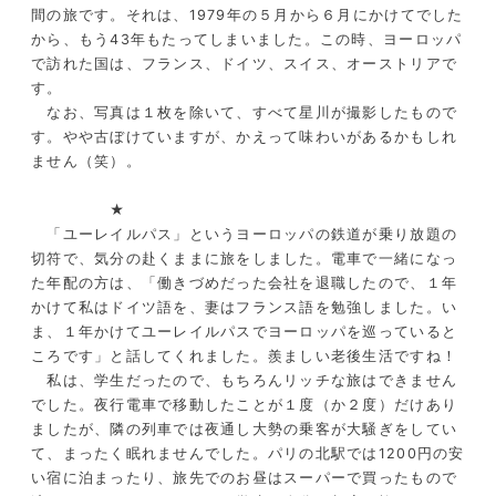
間の旅です。それは、1979年の５月から６月にかけてでした
から、もう43年もたってしまいました。この時、ヨーロッパ
で訪れた国は、フランス、ドイツ、スイス、オーストリアで
す。
なお、写真は１枚を除いて、すべて星川が撮影したもので
す。やや古ぼけていますが、かえって味わいがあるかもしれ
ません（笑）。
★
「ユーレイルパス」というヨーロッパの鉄道が乗り放題の
切符で、気分の赴くままに旅をしました。電車で一緒になっ
た年配の方は、「働きづめだった会社を退職したので、１年
かけて私はドイツ語を、妻はフランス語を勉強しました。い
ま、１年かけてユーレイルパスでヨーロッパを巡っていると
ころです」と話してくれました。羨ましい老後生活ですね！
私は、学生だったので、もちろんリッチな旅はできません
でした。夜行電車で移動したことが１度（か２度）だけあり
ましたが、隣の列車では夜通し大勢の乗客が大騒ぎをしてい
て、まったく眠れませんでした。パリの北駅では1200円の安
い宿に泊まったり、旅先でのお昼はスーパーで買ったもので