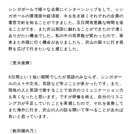
シンガポールで様々な企業にインターンシップをして、シン
ガポールの環境面や経済面、今を生き抜くそれぞれの企業の
運営方針を知ることができました。五日間有意義な時間を送
ることができ、また沢山英語に触れることができたので凄く
ありがたい機会でした。私の中の世界観が変わったので、将
来また外国に行く機会がありましたら、沢山の国々に行き視
野を広げて行きたいなと感じました。
〔荒木俊輝〕
5日間という短い期間でしたが英語のみならず、シンガポー
ルの人々や文化、言語など学ぶことが多かったです。また、
現地の人と英語で接することで自分のコミュニケーション力
も良くなったと思います。ですが研修を終え、自分のリスニ
ング力が不足していたことを実感したので、それを改善して
また海外に行き、沢山の人の話を聞いて学べることがあれば
良いと思っています。
〔飽田陽向乃〕