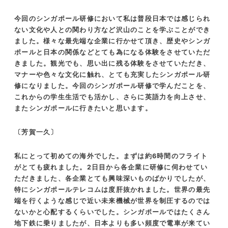
今回のシンガポール研修において私は普段日本では感じられ
ない文化や人との関わり方など沢山のことを学ぶことができ
ました。様々な最先端な企業に行かせて頂き、歴史やシンガ
ポールと日本の関係などとても為になる体験をさせていただ
きました。観光でも、思い出に残る体験をさせていただき、
マナーや色々な文化に触れ、とても充実したシンガポール研
修になりました。今回のシンガポール研修で学んだことを、
これからの学生生活でも活かし、さらに英語力を向上させ、
またシンガポールに行きたいと思います。
〔芳賀一久〕
私にとって初めての海外でした。まずは約6時間のフライト
がとても疲れました。2日目から各企業に研修に伺わせてい
ただきました、各企業とても興味深いものばかりでしたが、
特にシンガポールテレコムは度肝抜かれました。世界の最先
端を行くような感じで近い未来機械が世界を制圧するのでは
ないかと心配するくらいでした。シンガポールではたくさん
地下鉄に乗りましたが、日本よりも多い頻度で電車が来てい