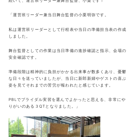
続いて、運営班リーダー兼舞台監督、小栗です！
「運営班リーダー兼当日舞台監督の小栗明弥です。
私は運営班リーダーとして行程表や当日の準備担当表の作成
しました。
舞台監督としての作業は当日準備の進捗確認と指示、会場の
安全確認です。
準備段階は精神的に負担がかかる出来事が数多くあり、憂鬱
な日々を送っていましたが、当日に新郎新婦やゲストの喜ぶ
姿を見てそれまでの苦労が報われたと感じています。
PBLでブライダル実習を選んでよかったと思える、非常にや
りがいのある３QTとなりました。」