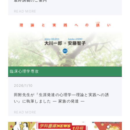
最終講義のご案内
READ MORE
臨床心理学専攻
2026/1/10
田附先生が『生涯発達の心理学—理論と実践への誘
い』に執筆しました ― 家族の発達 ―
READ MORE