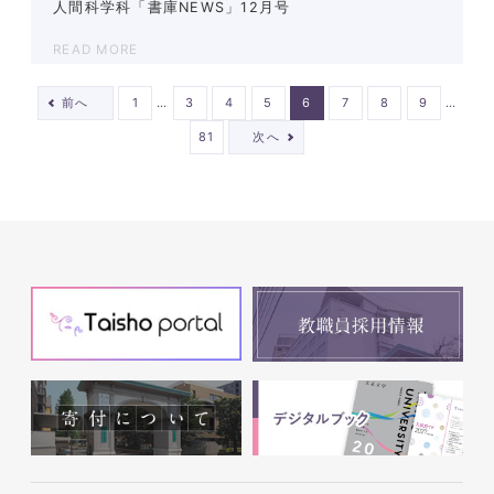
人間科学科「書庫NEWS」12月号
READ MORE
…
…
前へ
1
3
4
5
6
7
8
9
81
次へ