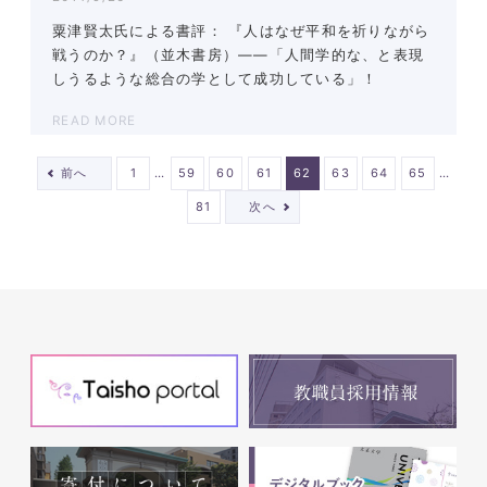
粟津賢太氏による書評： 『人はなぜ平和を祈りながら
戦うのか？』（並木書房）――「人間学的な、と表現
しうるような総合の学として成功している」！
READ MORE
…
…
前へ
1
59
60
61
62
63
64
65
81
次へ