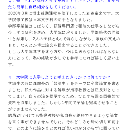
Ｑ．修了された課程と年度を教えてください。また、良かっ
たら簡単に自己紹介をしてください。
2020年3月に博士後期課程を修了しました岩谷泰之です。大
学院修了後は日本文学科の助手となりました。
学部卒業後はしばらく、額縁専門店で額装の仕事をしながら
少しずつ研究を進め、大学院に戻りました。学部時代の同級
生と結婚し、2人の子供と4人で暮らしながら、家族の支えの
もと、なんとか博士論文を提出することができました。
もしも大学院進学を迷う方や、今は見送らなければならない
方にとって、私の経験が少しでも参考になれば嬉しく思いま
す。
Ｑ．大学院に入学しようと考えたきっかけは何ですか？
学部生の時に森鴎外の「普請中」をテーマに卒業論文を書き
ました。私の作品に対する解釈が指導教授とは正反対となっ
てしまい、自らの論を提示するため、ひたすら国会図書館で
資料を収集しました。しかし1年間で卒論を完成させること
ができませんでした。
結局2年かけても指導教授や私自身が納得できるような論文
を書く事ができませんでした。それどころか締め切り直前ま
で、どのように論をまとめれば良いのか分からずに困ってい