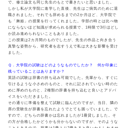
で、修士論文も同じ先生のもとで書きたいと思いました。
しかし私が大学院に進学した直後、先生はご病気のために退
職されました。それでも辞めるまでの2か月ほど、大学院で
も「舞姫」の授業を行ってくれました。学部の時とは比べ物
にならないほど知識が求められる授業で、1時限で3行ほどし
か読み進められないこともありました。
この授業は2カ月間のものでしたが、先生の作品と向き合う
真摯な姿勢から、研究者を志すうえで私は大きな影響を受け
ました。
Ｑ．大学院の試験はどのようなものでしたか？ 何か印象に
残っていることはありますか？
英語の試験は辞書の持ち込み可能でした。先輩から、すぐに
引けるような小さめのものと、それに記されていない時のた
めに厚めのものと、2種類の辞書を持ち込むと良いとアドバ
イスをいただきました。
その通りに準備を整えて試験に臨んだのですが、当日、隣の
席の受験生が辞書を忘れたようでとても困っていました。で
すので、どちらの辞書かは忘れましたが1冊貸しました。そ
の方が合格したかどうかも分からないのですが、そのような