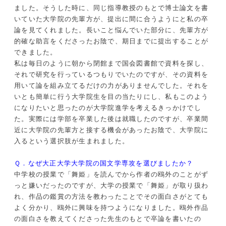
ました。そうした時に、同じ指導教授のもとで博士論文を書
いていた大学院の先輩方が、提出に間に合うようにと私の卒
論を見てくれました。長いこと悩んでいた部分に、先輩方が
的確な助言をくださったお陰で、期日までに提出することが
できました。
私は毎日のように朝から閉館まで国会図書館で資料を探し、
それで研究を行っているつもりでいたのですが、その資料を
用いて論を組み立てるだけの力がありませんでした。それを
いとも簡単に行う大学院生を目の当たりにし、私もこのよう
になりたいと思ったのが大学院進学を考えるきっかけでし
た。実際には学部を卒業した後は就職したのですが、卒業間
近に大学院の先輩方と接する機会があったお陰で、大学院に
入るという選択肢が生まれました。
Ｑ．なぜ大正大学大学院の国文学専攻を選びましたか？
中学校の授業で「舞姫」を読んでから作者の鴎外のことがず
っと嫌いだったのですが、大学の授業で「舞姫」が取り扱わ
れ、作品の鑑賞の方法を教わったことでその面白さがとても
よく分かり、鴎外に興味を持つようになりました。鴎外作品
の面白さを教えてくださった先生のもとで卒論を書いたの