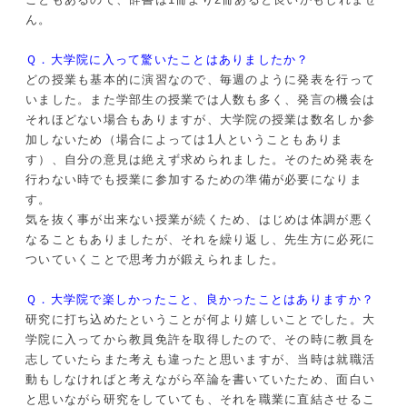
こともあるので、辞書は1冊より2冊あると良いかもしれませ
ん。
Ｑ．大学院に入って驚いたことはありましたか？
どの授業も基本的に演習なので、毎週のように発表を行って
いました。また学部生の授業では人数も多く、発言の機会は
それほどない場合もありますが、大学院の授業は数名しか参
加しないため（場合によっては1人ということもありま
す）、自分の意見は絶えず求められました。そのため発表を
行わない時でも授業に参加するための準備が必要になりま
す。
気を抜く事が出来ない授業が続くため、はじめは体調が悪く
なることもありましたが、それを繰り返し、先生方に必死に
ついていくことで思考力が鍛えられました。
Ｑ．大学院で楽しかったこと、良かったことはありますか？
研究に打ち込めたということが何より嬉しいことでした。大
学院に入ってから教員免許を取得したので、その時に教員を
志していたらまた考えも違ったと思いますが、当時は就職活
動もしなければと考えながら卒論を書いていたため、面白い
と思いながら研究をしていても、それを職業に直結させるこ