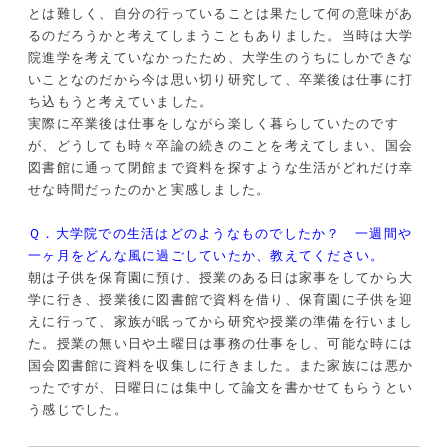
とは難しく、自分の行っていることは果たして何の意味があ
るのだろうかと考えてしまうこともありました。当時は大学
院進学を考えていなかったため、大学生のうちにしかできな
いことなのだから今は思い切り研究して、卒業後は仕事に打
ち込もうと考えていました。
実際に卒業後は仕事をしながら楽しく暮らしていたのです
が、どうしても時々卒論の続きのことを考えてしまい、国会
図書館に通って閉館まで資料を探すような生活がどれだけ幸
せな時間だったのかと実感しました。
Ｑ．大学院での生活はどのようなものでしたか？ 一週間や
一ヶ月をどんな風に過ごしていたか、教えてください。
朝は子供を保育園に預け、授業のある日は家事をしてから大
学に行き、授業後に図書館で資料を借り、保育園に子供を迎
えに行って、家族が眠ってから研究や授業の準備を行いまし
た。授業の無い日や土曜日は事務の仕事をし、可能な時には
国会図書館に資料を収集しに行きました。また家族には悪か
ったですが、日曜日には集中して論文を書かせてもらうとい
う感じでした。