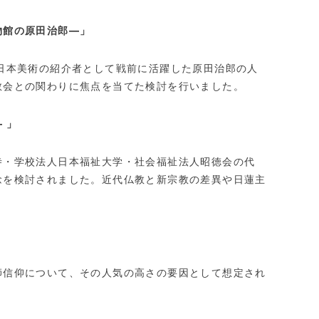
物館の原田治郎―」
日本美術の紹介者として戦前に活躍した原田治郎の人
教会との関わりに焦点を当てた検討を行いました。
 」
寺・学校法人日本福祉大学・社会福祉法人昭徳会の代
念を検討されました。近代仏教と新宗教の差異や日蓮主
師信仰について、その人気の高さの要因として想定され