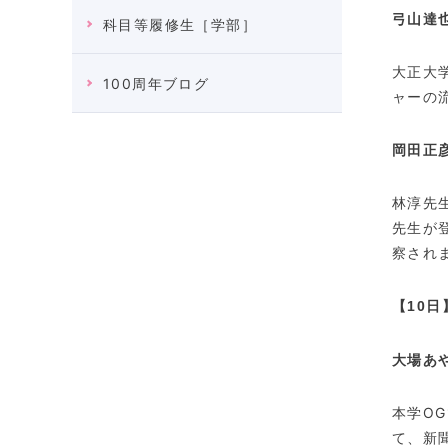
弓山達
科目等履修生［学部］
大正大
100周年ブログ
ャーの
岡田正
林淳先
先生が
察され
【10日
大場あ
本学
OG
て、新