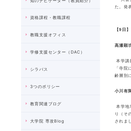
知のナビゲーター（教員紹介）
た。発
資格課程・教職課程
【9日】
教職支援オフィス
高瀬顕
学修支援センター（DAC）
本学講
「寺院
シラバス
齢層別
3つのポリシー
小川有
教育関連ブログ
本学地
り（そ
されま
大学院 専攻Blog