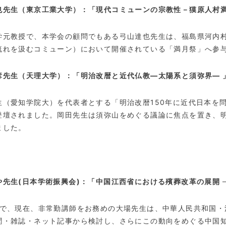
也先生（東京工業大学）：「現代コミューンの宗教性－獏原人村
学元教授で、本学会の顧問でもある弓山達也先生は、福島県河内
流れを汲むコミューン）において開催されている「満月祭」へ参
彦先生（天理大学）：「明治改暦と近代仏教―太陽系と須弥界― 
生（愛知学院大）を代表者とする「明治改暦
150
年に近代日本を
登壇されました。岡田先生は須弥山をめぐる議論に焦点を置き、
ました。
】
や先生(日本学術振興会)：「中国江西省における殯葬改革の展開 
で、現在、非常勤講師をお務めの大場先生は、中華人民共和国・
聞・雑誌・ネット記事から検討し、さらにこの動向をめぐる中国