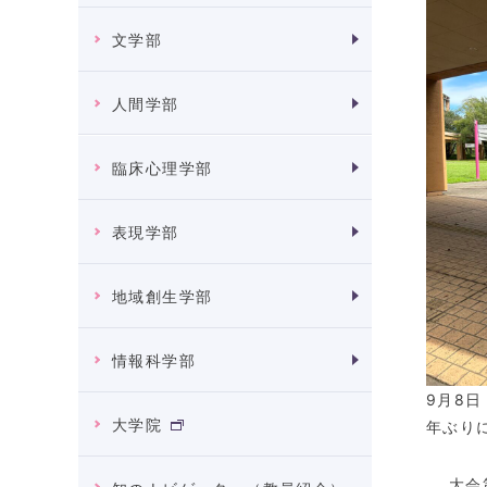
文学部
人間学部
臨床心理学部
表現学部
地域創生学部
情報科学部
9
月
8
日
大学院
年ぶり
大会