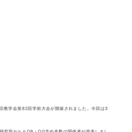
宗教学会第
82
回学術大会が開催されました。今回は
3
研究室からも
OB
・
OG
含め多数の関係者が発表しまし