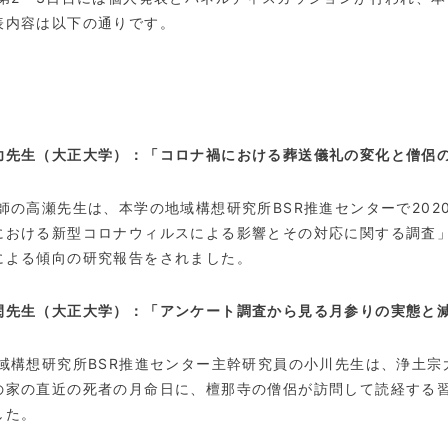
表内容は以下の通りです。
功先生（大正大学）：「コロナ禍における葬送儀礼の変化と僧侶
師の高瀬先生は、本学の地域構想研究所
BSR
推進センターで
202
における新型コロナウィルスによる影響とその対応に関する調査
による傾向の研究報告をされました。
閑先生（大正大学）：「アンケート調査から見る月参りの実態と
域構想研究所
BSR
推進センター主幹研究員の小川先生は、浄土宗
の家の直近の死者の月命日に、檀那寺の僧侶が訪問して読経する
した。