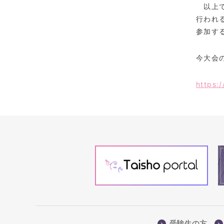
以上で
行われ
参加す
今大会
https:/
受験生の方