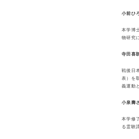
小前ひ
本学博
物研究
寺田喜
戦後日
表）を
義運動
小泉壽
本学修
る霊験