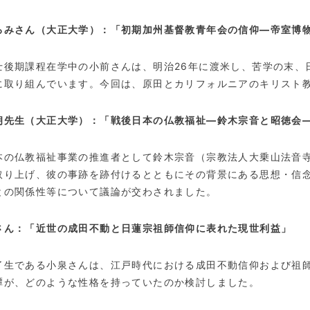
ろみさん（大正大学）：「初期加州基督教青年会の信仰―帝室博
士後期課程在学中の小前さんは、明治
26
年に渡米し、苦学の末、
に取り組んでいます。今回は、原田とカリフォルニアのキリスト
朗先生（大正大学）：「戦後日本の仏教福祉―鈴木宗音と昭徳会―
本の仏教福祉事業の推進者として鈴木宗音（宗教法人大乗山法音
取り上げ、彼の事跡を跡付けるとともにその背景にある思想・信
との関係性等について議論が交わされました。
さん：「近世の成田不動と日蓮宗祖師信仰に表れた現世利益」
了生である小泉さんは、江戸時代における成田不動信仰および祖
譚が、どのような性格を持っていたのか検討しました。