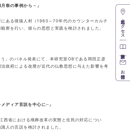
満月祭の事例から－」
地図・アクセス
村にある獏猿人村（
1960
～
70
年代のカウンターカルチ
与観察を行い、彼らの思想と実践を検討されました。
」
問う」のパネル発表にて、本研究室
OB
である岡田正彦
明治政府による改暦が近代の仏教思想に与えた影響を考
お問合せ
─メディア言説を中心に─」
江西省における殯葬改革の実態と住民の対応につい
知識人の言説を検討されました。