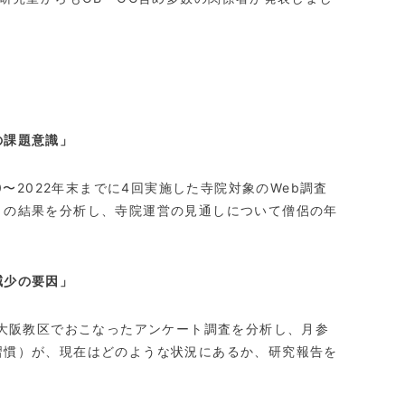
の課題意識」
0
〜
2022
年末までに
4
回実施した寺院対象の
Web
調査
」の結果を分析し、寺院運営の見通しについて僧侶の年
減少の要因」
大阪教区でおこなったアンケート調査を分析し、月参
習慣）が、現在はどのような状況にあるか、研究報告を