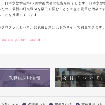
、日本宗教学会第
82
回学術大会の報告を終了します。日本宗教
るため、最新の研究動向を幅広く掴むことができる貴重な機会で
ることを推奨しています。
のプログラムとパネル発表要旨集は以下のサイトで閲覧できます
/jpars.org/conf-past.html
在学生の方
保護者の方
卒業生の方
高校教員の方