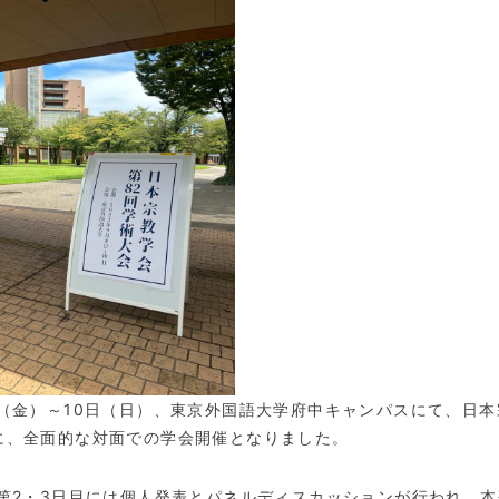
（金）～
10
日（日）、東京外国語大学府中キャンパスにて、日本
に、全面的な対面での学会開催となりました。
第
2
・
3
日目には個人発表とパネルディスカッションが行われ、本