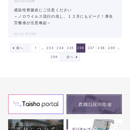
2012/12/06
感染性胃腸炎にご注意ください
～ノロウイルス流行の兆し、１２月にもピーク！厚生
労働省が注意喚起～
READ MORE
…
…
前へ
1
233
234
235
236
237
238
239
256
次へ