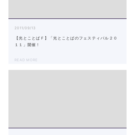
2011/09/13
【光とことばＦ】「光とことばのフェスティバル２０
１１」開催！
READ MORE