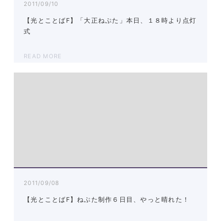
2011/09/10
【光とことばF】「大正ねぷた」本日、１８時より点灯
式
READ MORE
2011/09/08
【光とことばF】ねぷた制作６日目、やっと晴れた！