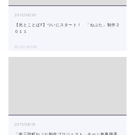
2011/08/30
【光とことばF】ついにスタート！ 「ねぷた」制作２
０１１
READ MORE
2011/08/16
「南三陸町ねぷた制作プロジェクト」チーム無事帰還