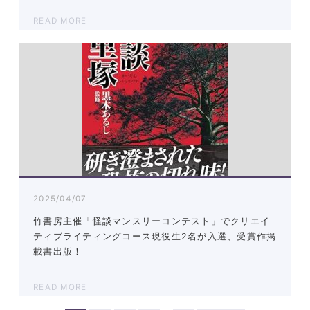
READ MORE
2025/04/07
竹書房主催「怪談マンスリーコンテスト」でクリエイ
ティブライティングコース現役生2名が入選、受賞作掲
載書出版！
READ MORE