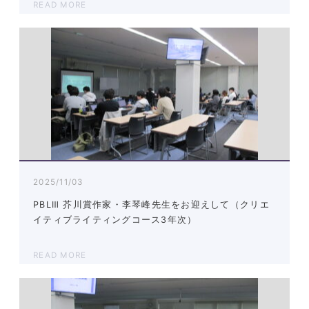
READ MORE
2025/11/03
PBLⅢ 芥川賞作家・李琴峰先生をお迎えして（クリエ
イティブライティングコース3年次）
READ MORE