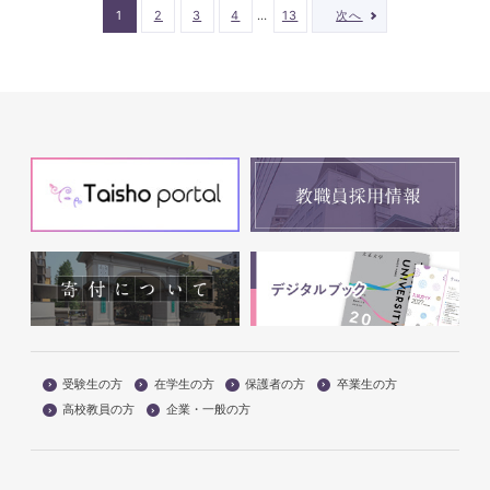
…
1
2
3
4
13
次へ
受験生の方
在学生の方
保護者の方
卒業生の方
高校教員の方
企業・一般の方