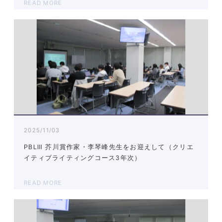
READ MORE
2025/11/03
PBLⅢ 芥川賞作家・李琴峰先生をお迎えして（クリエ
イティブライティングコース3年次）
READ MORE