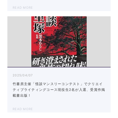
READ MORE
2025/04/07
竹書房主催「怪談マンスリーコンテスト」でクリエイ
ティブライティングコース現役生2名が入選、受賞作掲
載書出版！
READ MORE