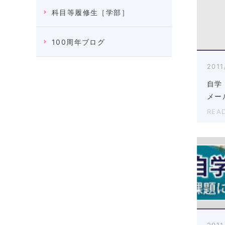
科目等履修生［学部］
100周年ブログ
2011
自学
メー
REA
2011