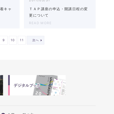
れ着キャ
ＴＡＰ講座の申込・開講日程の変
更について
READ MORE
9
10
11
次へ