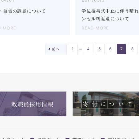
・自習の課題について
学位授与式中止に伴う晴
ンセル料返還について
D MORE
READ MORE
…
前へ
1
4
5
6
7
8