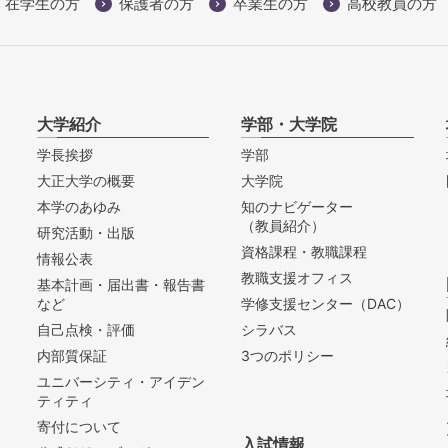
在学生の方
保護者の方
卒業生の方
高校教員の方
大学紹介
学部・大学院
学長挨拶
学部
大正大学の概要
大学院
本学のあゆみ
知のナビゲーター
（教員紹介）
研究活動・出版
資格課程・教職課程
情報公表
教職支援オフィス
基本計画・届出書・報告書
など
学修支援センター（DAC）
自己点検・評価
シラバス
内部質保証
3つのポリシー
ユニバーシティ・アイデン
ティティ
寄付について
入試情報